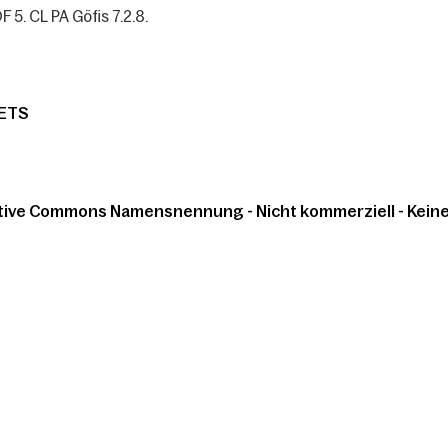
F 5. CL PA Göfis 7.2.8.
ETS
tive Commons Namensnennung - Nicht kommerziell - Keine 