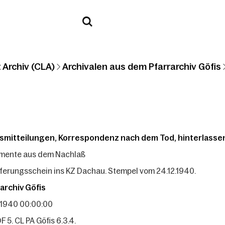
 Archiv (CLA)
Archivalen aus dem Pfarrarchiv Göfis
smitteilungen, Korrespondenz nach dem Tod, hinterlassen
mente aus dem Nachlaß
eferungsschein ins KZ Dachau. Stempel vom 24.12.1940.
archiv Göfis
.1940 00:00:00
F 5. CL PA Göfis 6.3.4.