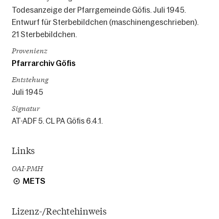
Todesanzeige der Pfarrgemeinde Göfis. Juli 1945.
Entwurf für Sterbebildchen (maschinengeschrieben).
21 Sterbebildchen.
Provenienz
Pfarrarchiv Göfis
Entstehung
Juli 1945
Signatur
AT-ADF 5. CL PA Göfis 6.4.1.
Links
OAI-PMH
METS
Lizenz-/Rechtehinweis