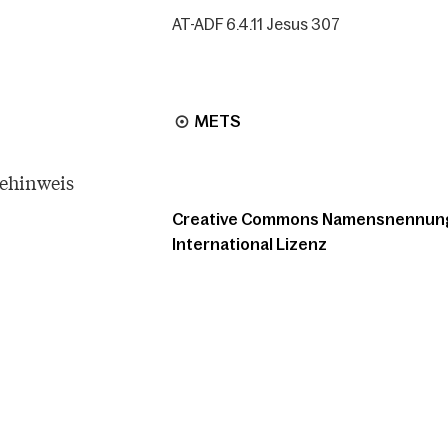
AT-ADF 6.4.11 Jesus 307
METS
tehinweis
Creative Commons Namensnennung -
International Lizenz