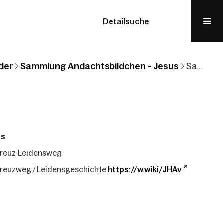
Detailsuche
der
Sammlung Andachtsbildchen - Jesus
Sammlung Andachtsbildchen: Jesus: Kreuz-Leidensweg
us
Kreuz-Leidensweg
Kreuzweg / Leidensgeschichte
https://w.wiki/JHAv