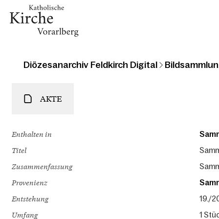
Diözesanarchiv Feldkirch Digital
Bildsammlun
AKTE
Enthalten in
Samm
Titel
Samml
Zusammenfassung
Samml
Provenienz
Samm
Entstehung
19./20
Umfang
1 Stü