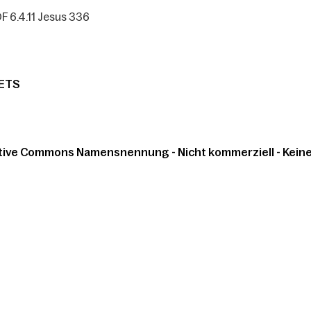
F 6.4.11 Jesus 336
ETS
tive Commons Namensnennung - Nicht kommerziell - Keine 