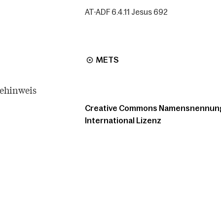
AT-ADF 6.4.11 Jesus 692
METS
tehinweis
Creative Commons Namensnennung -
International Lizenz