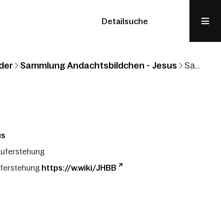
Detailsuche
der
Sammlung Andachtsbildchen - Jesus
Sammlung Andachtsbildchen: Jesus: Auferstehung
us
Auferstehung
uferstehung
https://w.wiki/JHBB