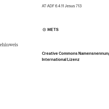
AT-ADF 6.4.11 Jesus 713
METS
tehinweis
Creative Commons Namensnennung -
International Lizenz