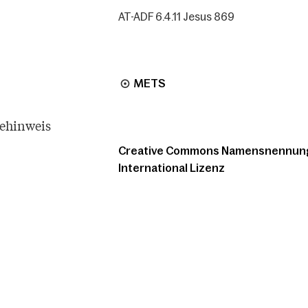
AT-ADF 6.4.11 Jesus 869
METS
tehinweis
Creative Commons Namensnennung -
International Lizenz