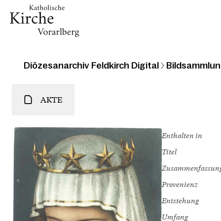
Diözesanarchiv Feldkirch Digital
Bildsammlun
AKTE
Enthalten in
Titel
Zusammenfassun
Provenienz
Entstehung
Umfang