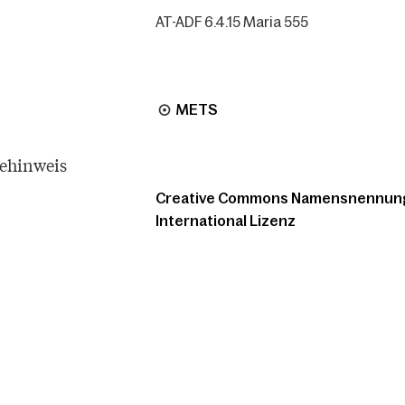
AT-ADF 6.4.15 Maria 555
METS
tehinweis
Creative Commons Namensnennung -
International Lizenz