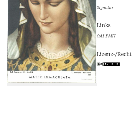
Signatur
Links
OAI-PMH
Lizenz-/Rech