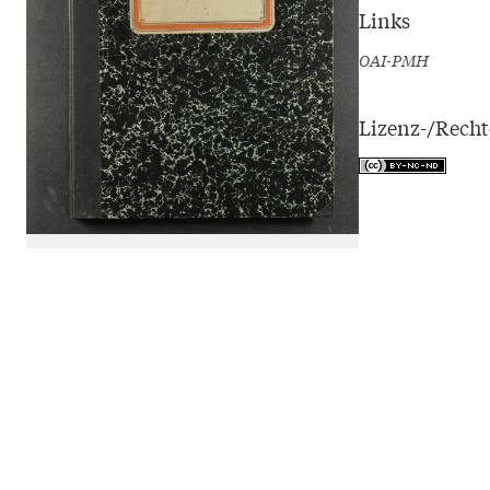
Links
OAI-PMH
Lizenz-/Rech