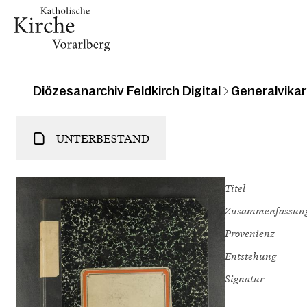
Diözesanarchiv Feldkirch Digital
Generalvikari
UNTERBESTAND
Titel
Zusammenfassun
Provenienz
Entstehung
Signatur