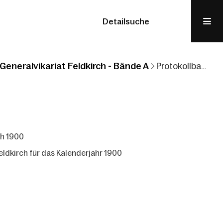
Detailsuche
Generalvikariat Feldkirch - Bände A
Protokollband Generalvikariat Feldkirch 1900
ch 1900
eldkirch für das Kalenderjahr 1900