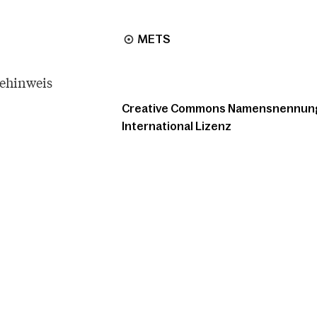
METS
tehinweis
Creative Commons Namensnennung -
International Lizenz