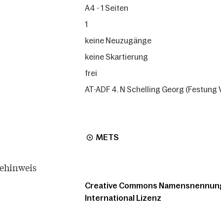
A4 - 1 Seiten
1
keine Neuzugänge
keine Skartierung
frei
AT-ADF 4. N Schelling Georg (Festung Vo
METS
tehinweis
Creative Commons Namensnennung -
International Lizenz