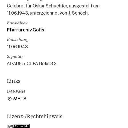
Celebret für Oskar Schuchter, ausgestellt am
11.06.1943, unterzeichnet von J. Schöch.
Provenienz
Pfarrarchiv Göfis
Entstehung
11.06.1943
Signatur
AT-ADF 5. CL PA Göfis 8.2.
Links
OAI-PMH
METS
Lizenz-/Rechtehinweis