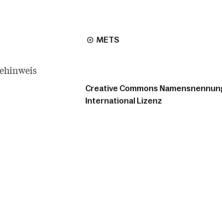
METS
tehinweis
Creative Commons Namensnennung -
International Lizenz