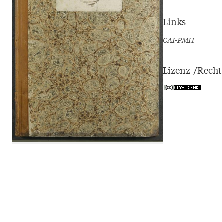
Links
OAI-PMH
Lizenz-/Rech