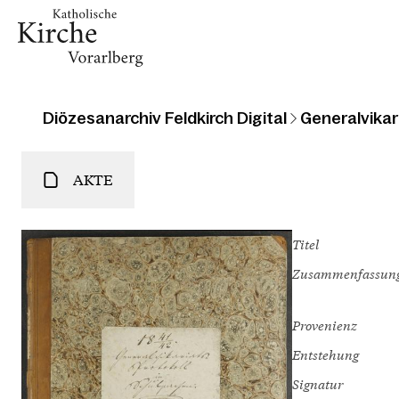
Diözesanarchiv Feldkirch Digital
Generalvikari
AKTE
Titel
Zusammenfassun
Provenienz
Entstehung
Signatur