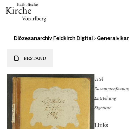
Diözesanarchiv Feldkirch Digital
Generalvikari
BESTAND
Titel
Zusammenfassun
Entstehung
Signatur
Links