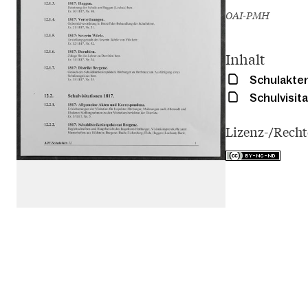
OAI-PMH
Inhalt
Schulakten
Schulvisita
Lizenz-/Rech