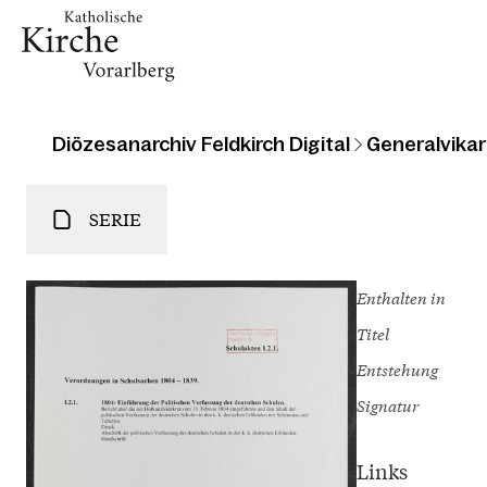
Diözesanarchiv Feldkirch Digital
Generalvikari
SERIE
Enthalten in
Titel
Entstehung
Signatur
Links