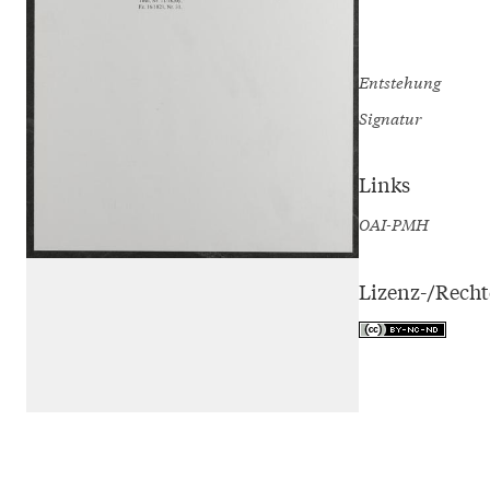
Entstehung
Signatur
Links
OAI-PMH
Lizenz-/Rech