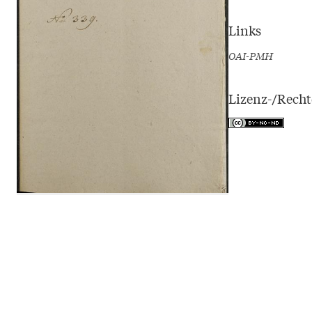
Links
OAI-PMH
Lizenz-/Rech