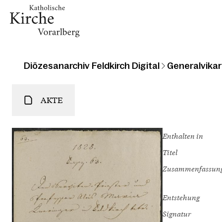
Diözesanarchiv Feldkirch Digital
Generalvikari
AKTE
Enthalten in
Titel
Zusammenfassun
Entstehung
Signatur