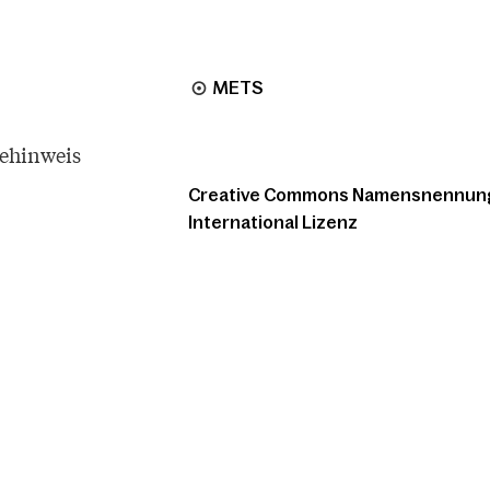
METS
tehinweis
Creative Commons Namensnennung -
International Lizenz