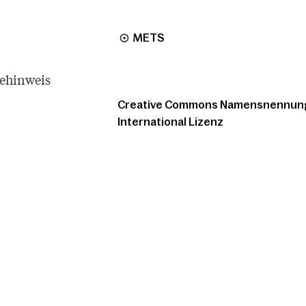
METS
tehinweis
Creative Commons Namensnennung -
International Lizenz