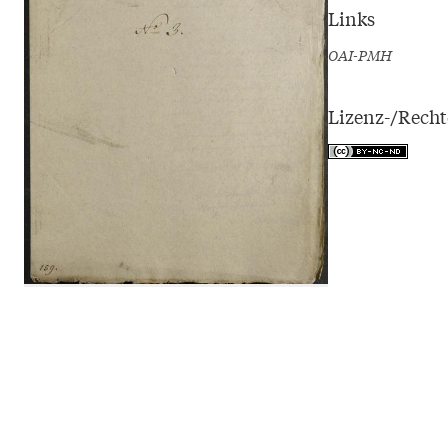
Links
OAI-PMH
Lizenz-/Rech