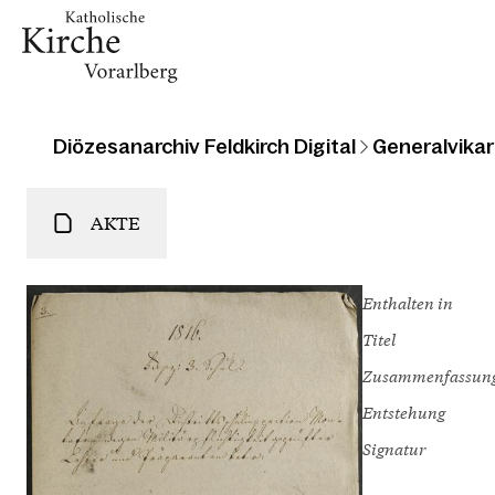
Diözesanarchiv Feldkirch Digital
Generalvikari
AKTE
Enthalten in
Titel
Zusammenfassun
Entstehung
Signatur