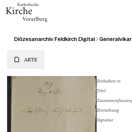
Diözesanarchiv Feldkirch Digital
Generalvikari
AKTE
Enthalten in
Titel
Zusammenfassun
Entstehung
Signatur