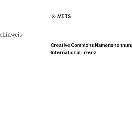
METS
tehinweis
Creative Commons Namensnennung -
International Lizenz