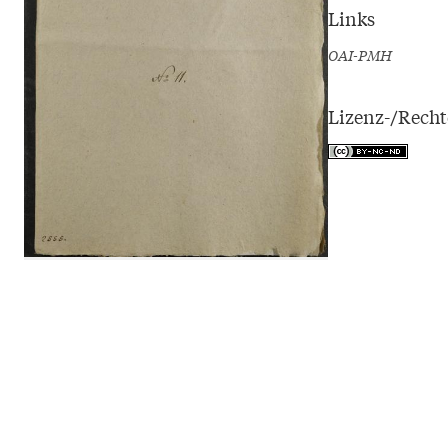
Links
OAI-PMH
Lizenz-/Rech