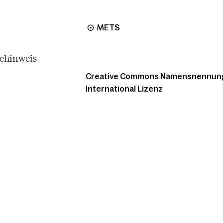
METS
tehinweis
Creative Commons Namensnennung -
International Lizenz