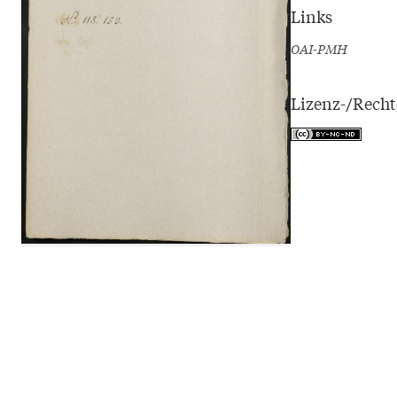
Links
OAI-PMH
Lizenz-/Rech