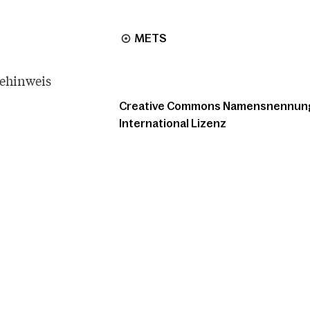
METS
tehinweis
Creative Commons Namensnennung -
International Lizenz