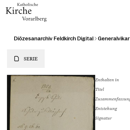
Diözesanarchiv Feldkirch Digital
Generalvikari
SERIE
Enthalten in
Titel
Zusammenfassun
Entstehung
Signatur