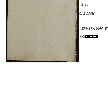
Links
OAI-PMH
Lizenz-/Rech