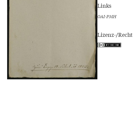
Links
OAI-PMH
Lizenz-/Rech