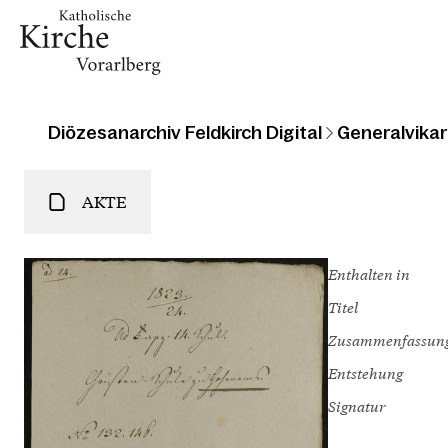
Diözesanarchiv Feldkirch Digital
Generalvikari
AKTE
Enthalten in
Titel
Zusammenfassun
Entstehung
Signatur