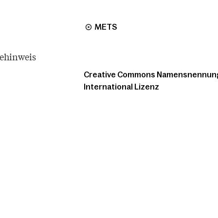
METS
tehinweis
Creative Commons Namensnennung -
International Lizenz