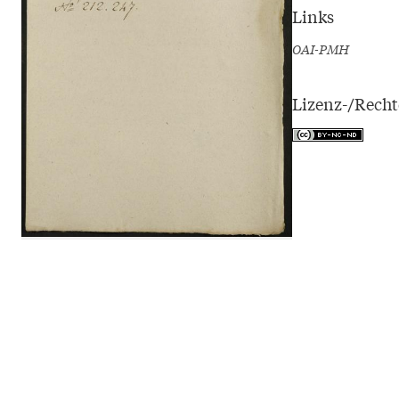
Links
OAI-PMH
Lizenz-/Rech