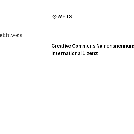
METS
tehinweis
Creative Commons Namensnennung -
International Lizenz