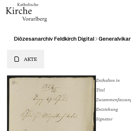
Diözesanarchiv Feldkirch Digital
Generalvikari
AKTE
Enthalten in
Titel
Zusammenfassun
Entstehung
Signatur