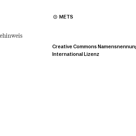
METS
tehinweis
Creative Commons Namensnennung -
International Lizenz