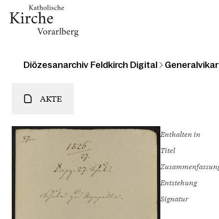
Diözesanarchiv Feldkirch Digital
Generalvikari
AKTE
Enthalten in
Titel
Zusammenfassun
Entstehung
Signatur