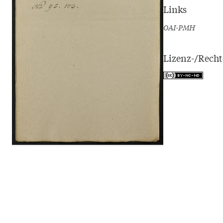
Links
OAI-PMH
Lizenz-/Rech