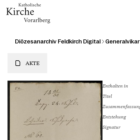
Diözesanarchiv Feldkirch Digital
Generalvikari
AKTE
Enthalten in
Titel
Zusammenfassun
Entstehung
Signatur