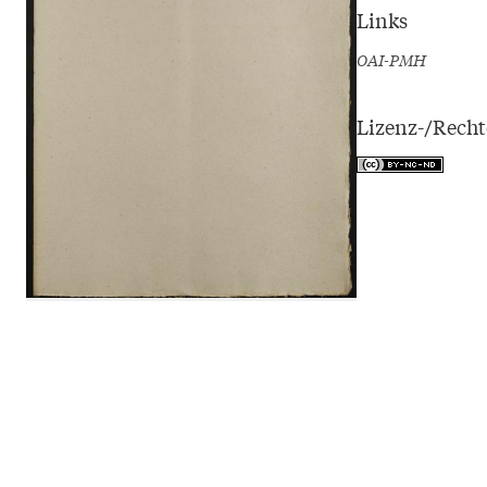
Links
OAI-PMH
Lizenz-/Rech