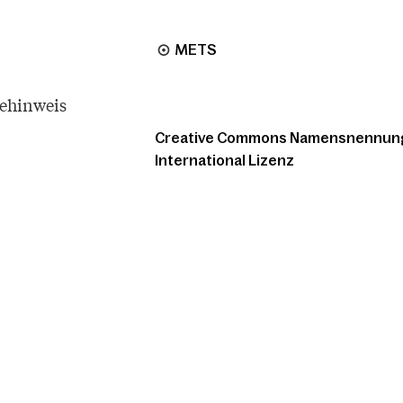
METS
tehinweis
Creative Commons Namensnennung -
International Lizenz