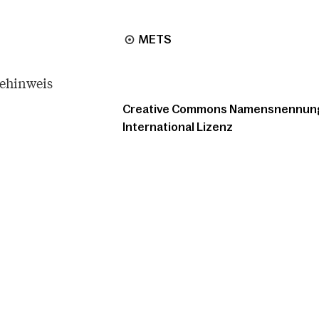
METS
tehinweis
Creative Commons Namensnennung -
International Lizenz