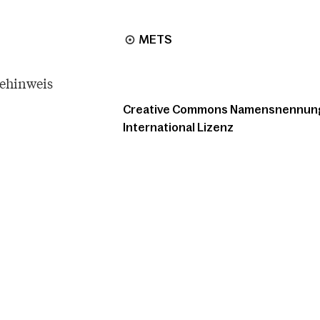
METS
tehinweis
Creative Commons Namensnennung -
International Lizenz