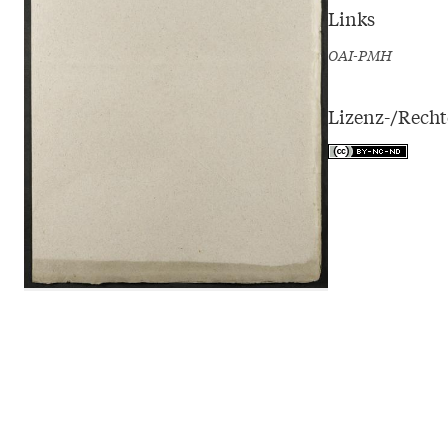
Links
OAI-PMH
Lizenz-/Rech