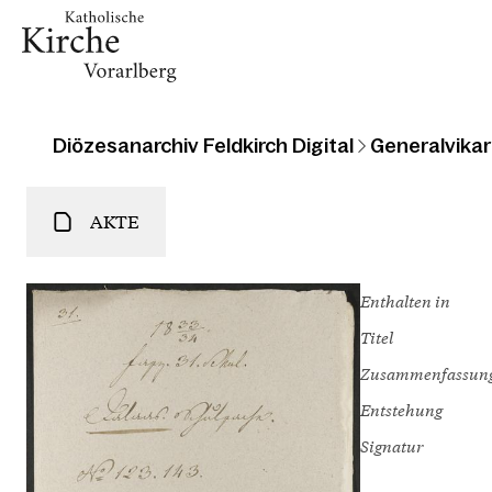
Diözesanarchiv Feldkirch Digital
Generalvikari
AKTE
Enthalten in
Titel
Zusammenfassun
Entstehung
Signatur