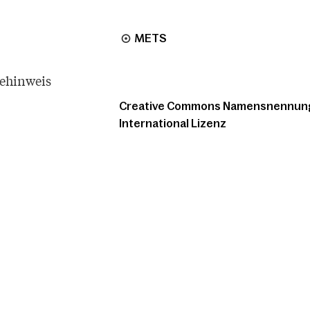
METS
tehinweis
Creative Commons Namensnennung -
International Lizenz