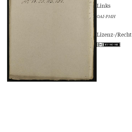
Links
OAI-PMH
Lizenz-/Rech