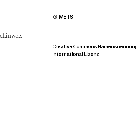
METS
tehinweis
Creative Commons Namensnennung -
International Lizenz