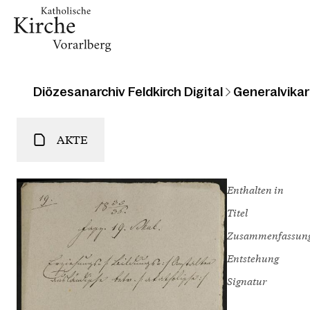
Diözesanarchiv Feldkirch Digital
Generalvikari
AKTE
Enthalten in
Titel
Zusammenfassun
Entstehung
Signatur