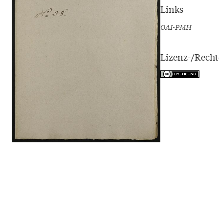
Links
OAI-PMH
Lizenz-/Rech