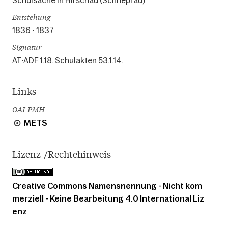
Schulsache in Hirschau (Schnepfau)
Entstehung
1836 - 1837
Signatur
AT-ADF 1.18. Schulakten 53.1.14.
Links
OAI-PMH
METS
Lizenz-/Rechtehinweis
Creative Commons Namensnennung - Nicht kom
merziell - Keine Bearbeitung 4.0 International Liz
enz