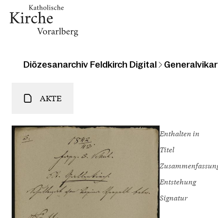
Diözesanarchiv Feldkirch Digital
Generalvikari
AKTE
Enthalten in
Titel
Zusammenfassun
Entstehung
Signatur