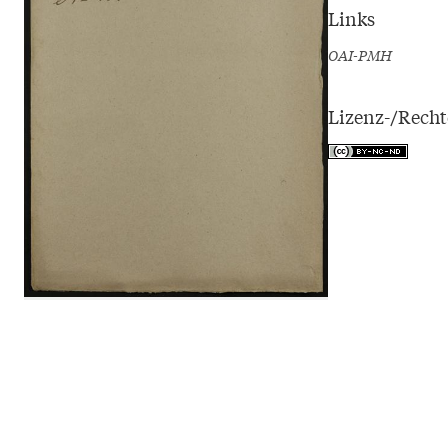
Links
OAI-PMH
Lizenz-/Rech