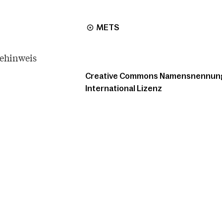
METS
tehinweis
Creative Commons Namensnennung -
International Lizenz