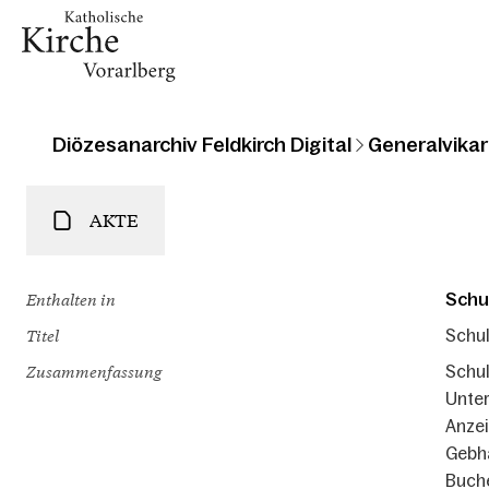
Diözesanarchiv Feldkirch Digital
Generalvikari
AKTE
Enthalten in
Schu
Titel
Schul
Zusammenfassung
Schul
Unter
Anzei
Gebha
Buche