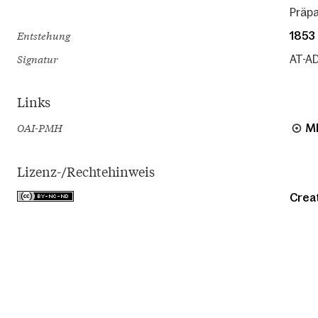
Präpa
Entstehung
1853
Signatur
AT-AD
Links
OAI-PMH
M
Lizenz-/Rechtehinweis
Crea