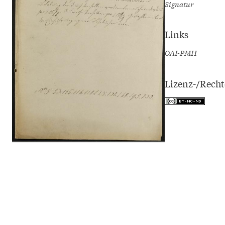
Signatur
Links
OAI-PMH
Lizenz-/Rech