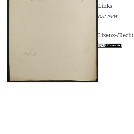
Links
OAI-PMH
Lizenz-/Rech