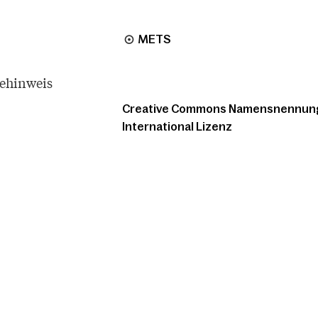
METS
tehinweis
Creative Commons Namensnennung -
International Lizenz