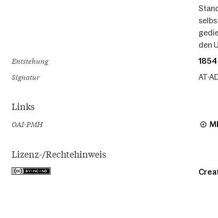
Stand
selbs
gedie
den U
Entstehung
1854
Signatur
AT-AD
Links
OAI-PMH
M
Lizenz-/Rechtehinweis
Crea