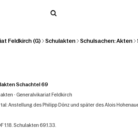
at Feldkirch (G)
Schulakten
Schulsachen: Akten
lakten Schachtel 69
akten - Generalvikariat Feldkirch
rtal: Anstellung des Philipp Dönz und später des Alois Hohenau
F 1.18. Schulakten 69.1.33.