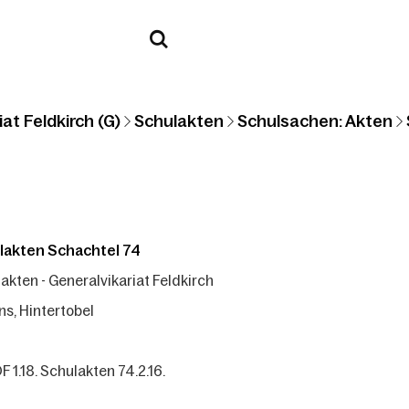
at Feldkirch (G)
Schulakten
Schulsachen: Akten
lakten Schachtel 74
akten - Generalvikariat Feldkirch
ns, Hintertobel
F 1.18. Schulakten 74.2.16.